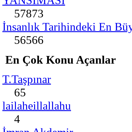
YANSIMASI
57873
İnsanlık Tarihindeki En B
56566
En Çok Konu Açanlar
T.Taşpınar
65
lailaheillallahu
4