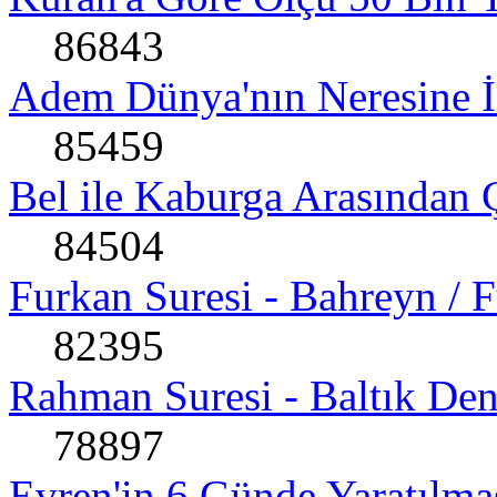
86843
Adem Dünya'nın Neresine İn
85459
Bel ile Kaburga Arasından Ç
84504
Furkan Suresi - Bahreyn / F
82395
Rahman Suresi - Baltık Den
78897
Evren'in 6 Günde Yaratılmas