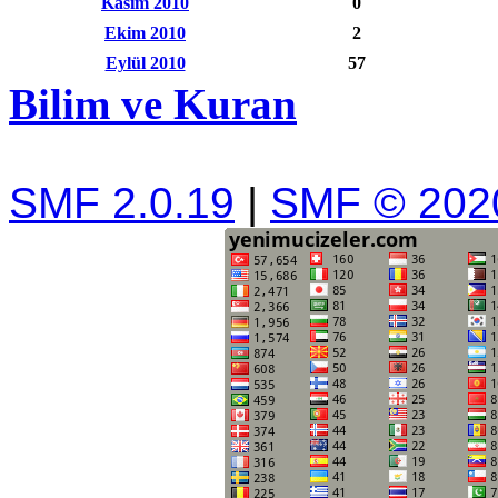
Kasım 2010
0
Ekim 2010
2
Eylül 2010
57
Bilim ve Kuran
SMF 2.0.19
|
SMF © 202