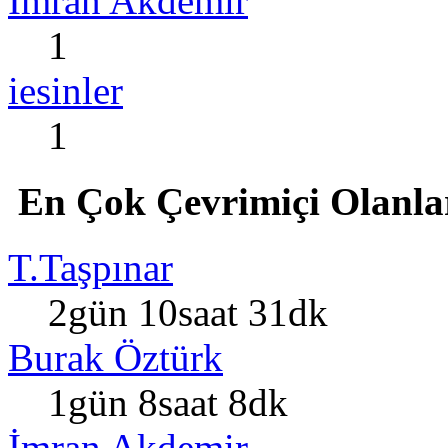
İmran Akdemir
1
iesinler
1
En Çok Çevrimiçi Olanla
T.Taşpınar
2gün 10saat 31dk
Burak Öztürk
1gün 8saat 8dk
İmran Akdemir