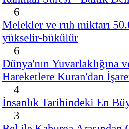
6
Melekler ve ruh miktarı 50.
yükselir-bükülür
6
Dünya'nın Yuvarlaklığına v
Hareketlere Kuran'dan İşare
4
İnsanlık Tarihindeki En B
3
Bel ile Kaburga Arasından Ç