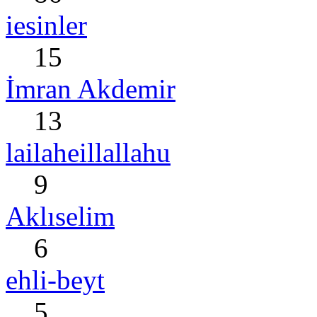
iesinler
15
İmran Akdemir
13
lailaheillallahu
9
Aklıselim
6
ehli-beyt
5