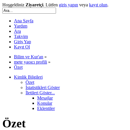
Hoşgeldiniz
Ziyaretçi
. Lütfen
giriş yapın
veya
kayıt olun
.
Ana Sayfa
Yardım
Ara
Takvim
Giriş Yap
Kayıt Ol
Bilim ve Kur'an
»
mete yaoıcı profili
»
Özet
Kimlik Bilgileri
Özet
İstatistikleri Göster
İletileri Göster...
Mesajlar
Konular
Eklentiler
Özet