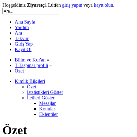
Hoşgeldiniz
Ziyaretçi
. Lütfen
giriş yapın
veya
kayıt olun
.
Ana Sayfa
Yardım
Ara
Takvim
Giriş Yap
Kayıt Ol
Bilim ve Kur'an
»
T.Taşpınar profili
»
Özet
Kimlik Bilgileri
Özet
İstatistikleri Göster
İletileri Göster...
Mesajlar
Konular
Eklentiler
Özet