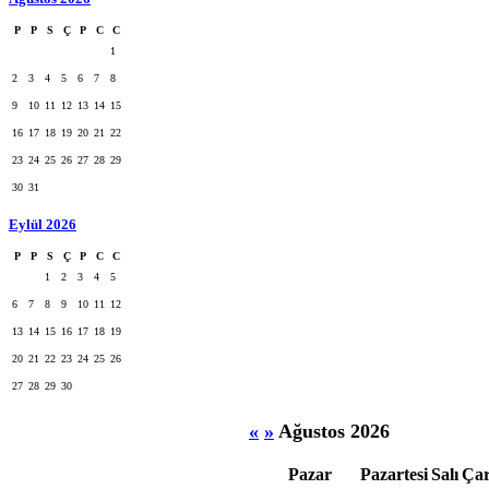
P
P
S
Ç
P
C
C
1
2
3
4
5
6
7
8
9
10
11
12
13
14
15
16
17
18
19
20
21
22
23
24
25
26
27
28
29
30
31
Eylül 2026
P
P
S
Ç
P
C
C
1
2
3
4
5
6
7
8
9
10
11
12
13
14
15
16
17
18
19
20
21
22
23
24
25
26
27
28
29
30
«
»
Ağustos 2026
Pazar
Pazartesi
Salı
Ça