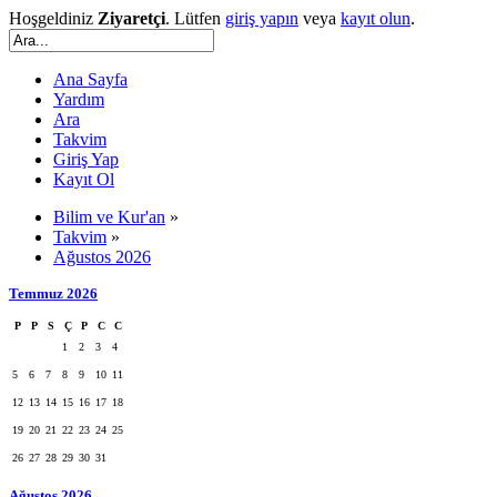
Hoşgeldiniz
Ziyaretçi
. Lütfen
giriş yapın
veya
kayıt olun
.
Ana Sayfa
Yardım
Ara
Takvim
Giriş Yap
Kayıt Ol
Bilim ve Kur'an
»
Takvim
»
Ağustos 2026
Temmuz 2026
P
P
S
Ç
P
C
C
1
2
3
4
5
6
7
8
9
10
11
12
13
14
15
16
17
18
19
20
21
22
23
24
25
26
27
28
29
30
31
Ağustos 2026