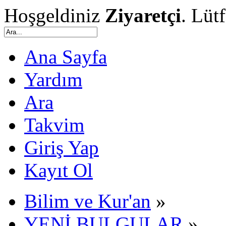
Hoşgeldiniz
Ziyaretçi
. Lüt
Ana Sayfa
Yardım
Ara
Takvim
Giriş Yap
Kayıt Ol
Bilim ve Kur'an
»
YENİ BULGULAR
»