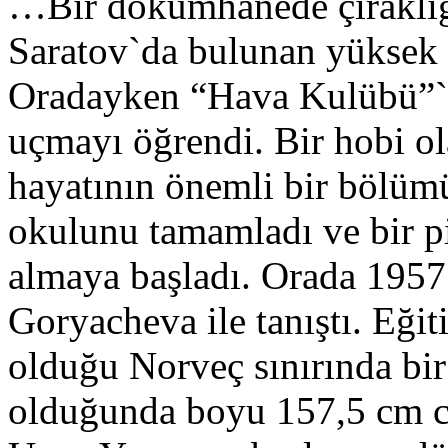
…Bir dökümhanede çıraklığ
Saratov`da bulunan yüksek 
Oradayken “Hava Kulübü”`n
uçmayı öğrendi. Bir hobi ol
hayatının önemli bir bölüm
okulunu tamamladı ve bir pi
almaya başladı. Orada 1957 
Goryacheva ile tanıştı. Eğit
olduğu Norveç sınırında bir 
olduğunda boyu 157,5 cm c