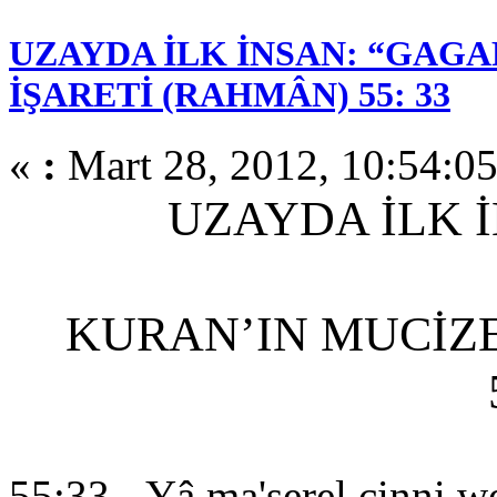
UZAYDA İLK İNSAN: “GAGA
İŞARETİ (RAHMÂN) 55: 33
«
:
Mart 28, 2012, 10:54:0
UZAYDA İLK 
KURAN’IN MUCİZE
55:33 - Yâ ma'şerel cinni we