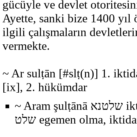
gücüyle ve devlet otoritesin
Ayette, sanki bize 1400 yıl 
ilgili çalışmaların devletle
vermekte.
~ Ar sulṭān [#slṭ(n)] 1. ik
[ix], 2. hükümdar
~ Aram şulṭānā שלטנא iktidar, hükümdarlık < Aram #şlṭ
שלט egemen olma, ikti