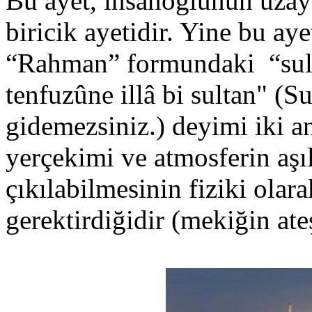
Bu ayet, insanoğlunun uzaya
biricik ayetidir. Yine bu ay
“Rahman” formundaki “sulta
tenfuzûne illâ bi sultan" (S
gidemezsiniz.) deyimi iki an
yerçekimi ve atmosferin aşı
çıkılabilmesinin fiziki olar
gerektirdiğidir (mekiğin at