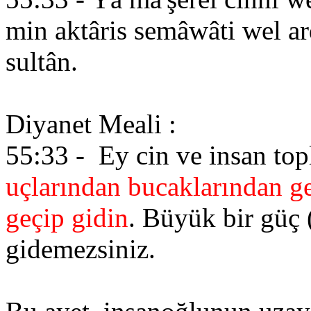
min aktâris semâwâti wel ard
sultân.
Diyanet Meali :
55:33 - Ey cin ve insan top
uçlarından bucaklarından g
geçip gidin
. Büyük bir güç
gidemezsiniz.