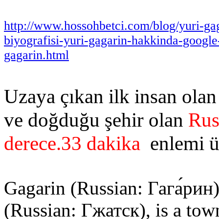
http://www.hossohbetci.com/blog/yuri-gag
biyografisi-yuri-gagarin-hakkinda-google-
gagarin.html
Uzaya çıkan ilk insan olan
ve doğduğu şehir olan
Rus
derece.33 dakika
enlemi ü
Gagarin (Russian: Гага́рин
(Russian: Гжатск), is a tow