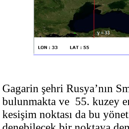
Gagarin şehri Rusya’nın Sm
bulunmakta ve 55. kuzey en
kesişim noktası da bu yönet
denebilecek bir noktaya den