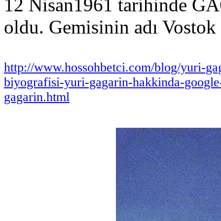
12 Nisan1961 tarihinde GA
oldu. Gemisinin adı Vostok 
http://www.hossohbetci.com/blog/yuri-gag
biyografisi-yuri-gagarin-hakkinda-google-
gagarin.html