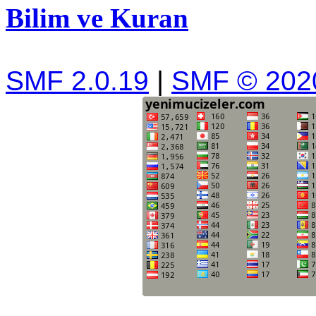
Bilim ve Kuran
SMF 2.0.19
|
SMF © 202