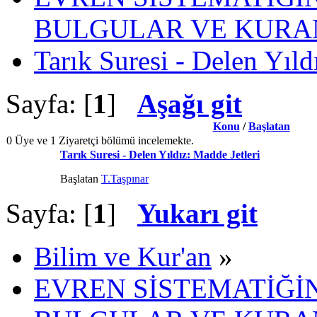
BULGULAR VE KURAN
Tarık Suresi - Delen Yıld
Sayfa: [
1
]
Aşağı git
Konu
/
Başlatan
0 Üye ve 1 Ziyaretçi bölümü incelemekte.
Tarık Suresi - Delen Yıldız: Madde Jetleri
Başlatan
T.Taşpınar
Sayfa: [
1
]
Yukarı git
Bilim ve Kur'an
»
EVREN SİSTEMATİĞİN