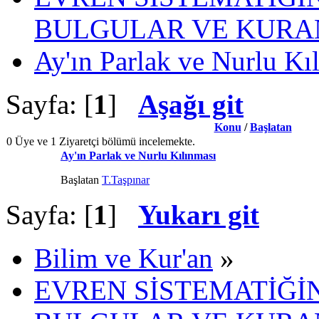
BULGULAR VE KURAN
Ay'ın Parlak ve Nurlu Kı
Sayfa: [
1
]
Aşağı git
Konu
/
Başlatan
0 Üye ve 1 Ziyaretçi bölümü incelemekte.
Ay'ın Parlak ve Nurlu Kılınması
Başlatan
T.Taşpınar
Sayfa: [
1
]
Yukarı git
Bilim ve Kur'an
»
EVREN SİSTEMATİĞİN