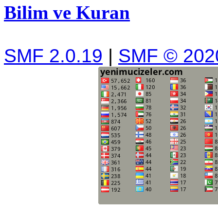
Bilim ve Kuran
SMF 2.0.19
|
SMF © 202