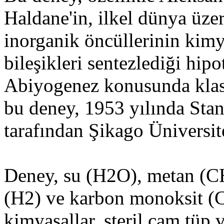
Haldane'in, ilkel dünya üze
inorganik öncüllerinin kimy
bileşikleri sentezlediği hipo
Abiyogenez konusunda klasi
bu deney, 1953 yılında Sta
tarafından Şikago Üniversit
Deney, su (H2O), metan (C
(H2) ve karbon monoksit (CO
kimyasallar, steril cam tüp v