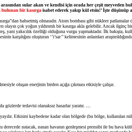
, arasından sular akan ve kendisi için orada her çeşit meyveden 
ş bulunan bir kasırga
isabet ederek yakıp kül etsin!’ İşte düşünüp a
asırga”dan bahsetmiş olmasıdır. Atom bombası gibi nükleer patlamalar d
n olayın çok yoğun yıldırımlı bir kasırga akla gelebilir. Ancak ilginç b
eş, yani yakıcılık özelliği olduğuna vurgu yapmaktadır. İlk bakışta, kull
inin karşılığını oluşturan ‘’i’sar’’ kelimesinin anlamları araştırıldığında
mesiyle oluşan enerjinin birden açığa çıkması etkisiyle çalışır.
da gözlerde tedavisi olanaksız hasarlar yaratır. …
a yayılır. Etkisini kaybedene kadar olan bölgede (bu bölge, kullanılan 
derecede ısıtacak, ısınan havanın genleşmesi prensibi ile bu hava kütle