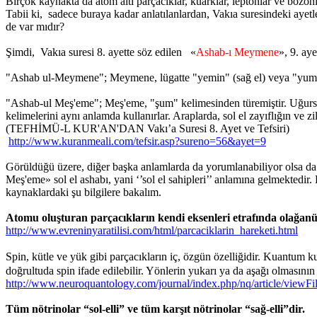
Birçok kaynakta da atom altı parçacıklar, kuarklar, leptonlar ve bozonl
Tabii ki, sadece buraya kadar anlatılanlardan, Vakıa suresindeki ayetl
de var mıdır?
Şimdi, Vakıa suresi 8. ayette söz edilen «
Ashab-ı Meymene
», 9. ay
"Ashab ul-Meymene"; Meymene, lügatte "yemin" (sağ el) veya "yumn" (
"Ashab-ul Meş'eme"; Meş'eme, "şum" kelimesinden türemiştir. Uğursuzluk
kelimelerini aynı anlamda kullanırlar. Araplarda, sol el zayıflığın ve zil
(TEFHİMÜ-L KUR'AN'DAN Vakı’a Suresi 8. Ayet ve Tefsiri)
http://www.kuranmeali.com/tefsir.asp?sureno=56&ayet=9
Görüldüğü üzere, diğer başka anlamlarda da yorumlanabiliyor olsa da 
Meş'eme» sol el ashabı, yani ‘’sol el sahipleri’’ anlamına gelmektedir. P
kaynaklardaki şu bilgilere bakalım.
Atomu oluşturan parçacıkların kendi eksenleri etrafında olağanüst
http://www.evreninyaratilisi.com/html/parcaciklarin_hareketi.html
Spin, kütle ve yük gibi parçacıkların iç, özgün özelliğidir. Kuantum 
doğrultuda spin ifade edilebilir. Yönlerin yukarı ya da a
http://www.neuroquantology.com/journal/index.php/nq/article/viewFi
Tüm nötrinolar “sol-elli” ve tüm karşıt nötrinolar “sağ-elli”dir.