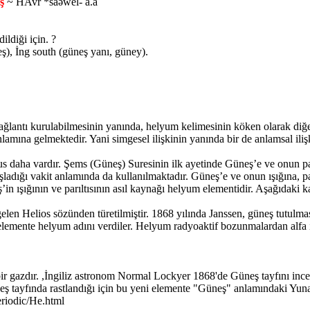
ş
~ HAvr *saəwel- a.a
ildiği için. ?
), İng south (güneş yanı, güney).
ğlantı kurulabilmesinin yanında, helyum kelimesinin köken olarak diğer
lamına gelmektedir. Yani simgesel ilişkinin yanında bir de anlamsal ili
s daha vardır. Şems (Güneş) Suresinin ilk ayetinde Güneş’e ve onun par
aşladığı vakit anlamında da kullanılmaktadır. Güneş’e ve onun ışığına, pa
’in ışığının ve parıltısının asıl kaynağı helyum elementidir. Aşağıdaki 
elen Helios sözünden türetilmiştir. 1868 yılında Janssen, güneş tutulma
emente helyum adını verdiler. Helyum radyoaktif bozunmalardan alfa ışı
ldir.
 gazdır. ,İngiliz astronom Normal Lockyer 1868'de Güneş tayfını incele
neş tayfında rastlandığı için bu yeni elemente "Güneş" anlamındaki Yu
eriodic/He.html