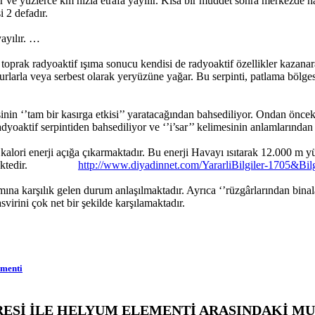
r ve yüzlerce km hızla etrafa yayılır. Kısa bir müddet sonra merkezde 
 2 defadır.
yayılır. …
 toprak radyoaktif ışıma sonucu kendisi de radyoaktif özellikler kazana
rlarla veya serbest olarak yeryüzüne yağar. Bu serpinti, patlama bölgesi
n ‘’tam bir kasırga etkisi’’ yaratacağından bahsediliyor. Ondan önceki 
yoaktif serpintiden bahsediliyor ve ‘’i’sar’’ kelimesinin anlamlarından o
alori enerji açığa çıkarmaktadır. Bu enerji Havayı ısıtarak 12.000 m y
e getirmektedir.
http://www.diyadinnet.com/YararliBilgiler-1705
mına karşılık gelen durum anlaşılmaktadır. Ayrıca ‘’rüzgârlarından binal
asvirini çok net bir şekilde karşılamaktadır.
ementi
RESİ İLE HELYUM ELEMENTİ ARASINDAKİ M