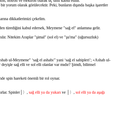
n, nötron ve elektron olarak üç sınıf kabul edilir.
ir yorum olarak görülecektir. Peki, bunların dışında başka işaretler
larına dikkatlerimizi çekelim.
en türediğini kabul edersek, Meymene "sağ el" anlamına gelir.
ılır. Nitekim Araplar "şimal" (sol el) ve "şu'ma" (uğursuzluk)
hab ul-Meymene" ‘sağ el ashabı’’ yani ‘sağ el sahipleri’; «Ashab ul-
deyişle sağ elli ve sol elli olanlar var mıdır? Şimdi, bilimsel
e spin hareketi önemli bir rol oynar.
nırlar. Spinler│〉,
sağ elli ya da yukarı
ve │〉,
sol elli ya da aşağı