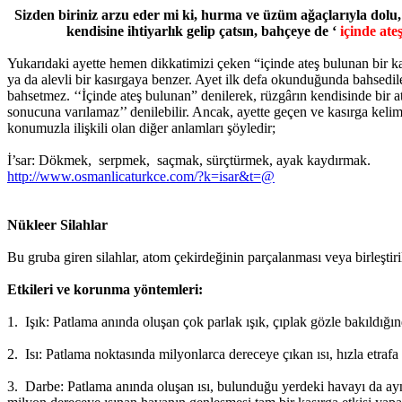
Sizden biriniz arzu eder mi ki, hurma ve üzüm ağaçlarıyla dolu
kendisine ihtiyarlık gelip çatsın, bahçeye de ‘
içinde ate
Yukarıdaki ayette hemen dikkatimizi çeken “içinde ateş bulunan bir k
ya da alevli bir kasırgaya benzer. Ayet ilk defa okunduğunda bahsedile
bahsetmez. ‘‘İçinde ateş bulunan” denilerek, rüzgârın kendisinde bir at
sonucuna varılamaz’’ denilebilir. Ancak, ayette geçen ve kasırga kelimes
konumuzla ilişkili olan diğer anlamları şöyledir;
İ’sar: Dökmek, serpmek, saçmak, sürçtürmek, ayak kaydırmak.
http://www.osmanlicaturkce.com/?k=isar&t=@
Nükleer Silahlar
Bu gruba giren silahlar, atom çekirdeğinin parçalanması veya birleştiril
Etkileri ve korunma yöntemleri:
1. Işık: Patlama anında oluşan çok parlak ışık, çıplak gözle bakıldığın
2. Isı: Patlama noktasında milyonlarca dereceye çıkan ısı, hızla etraf
3. Darbe: Patlama anında oluşan ısı, bulunduğu yerdeki havayı da aynı 