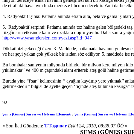
milyon dereceye ısınan havanın genleşmesi tam bir kasırga etkisi yapa
de etraftaki hava aynı hızla merkeze hücum edecektir. Yani darbe etkisi
4. Radyoaktif ışıma: Patlama anında etrafa alfa, beta ve gama ışınları 
5. Radyoaktif serpinti: Patlama anında toz haline gelen bölgedeki taş,
rüzgârların etkisinde kalır ve uzaklara doğru yayılır. Daha sonra yağmu
http://www.yasamdersleri.com/yazi.asp?id=947
Dikkatinizi çekeceği üzere 3. Maddede, patlamada havanın genleşmesini
ve her şeyi yakan çok yüksek bir ısıdan söz ediliyor. 5. maddede ise rad
Bu bombalar saniyenin milyonda birinde, bir milyon kere milyon kilo k
yıkılmakta’’ ve 400 m çapındaki alanı eriterek ateş gölü halin
Burada yine “i’sar” kelimesinin ‘‘ ayağını kaydırıp yere yıkmak’’ anla
getirmektedir’’ bilgisi de ayette geçen ‘’içinde ateş bulunan kasırga’’ t
92
Şems (Güneş) Suresi ve Helyum Elementi
/
Şems (Güneş) Suresi ve Helyum El
« Son İleti Gönderen:
T.Taşpınar
Eylül 24, 2010, 08:35:37 ÖÖ
»
ŞEMS (GÜNEŞ) SU