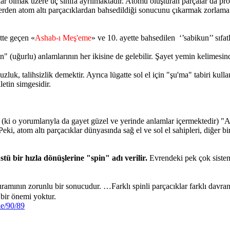
ar olmak üzere üç sınıfa ayrılmaktadır. Atomu oluşturan parçalar da proto
erden atom altı parçacıklardan bahsedildiği sonucunu çıkarmak zorlama b
ette geçen «
Ashab-ı Meş'eme
» ve 10. ayette bahsedilen ‘’sabikun’’ sıfat
uğurlu) anlamlarının her ikisine de gelebilir. Şayet yemin kelimesind
, talihsizlik demektir. Ayrıca lügatte sol el için "şu'ma" tabiri kullan
letin simgesidir.
(ki o yorumlarıyla da gayet güzel ve yerinde anlamlar içermektedir) "As
eki, atom altı parçacıklar dünyasında sağ el ve sol el sahipleri, diğer bir 
ü bir hızla dönüşlerine "spin" adı verilir.
Evrendeki pek çok sistemd
kuramının zorunlu bir sonucudur. …Farklı spinli parçacıklar farklı davra
şağı olmasının bir önemi yoktur.
le/90/89