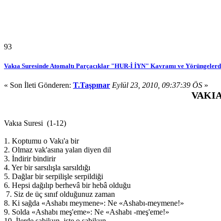
93
Vakıa Suresinde Atomaltı Parçacıklar "HUR-İ İYN" Kavramı ve Yörüngele
« Son İleti Gönderen:
T.Taşpınar
Eylül 23, 2010, 09:37:39 ÖS
»
VAKI
Vakıa Suresi (1-12)
1. Koptumu o Vakı'a bir
2. Olmaz vak'asına yalan diyen dil
3. İndirir bindirir
4. Yer bir sarsılışla sarsıldığı
5. Dağlar bir serpilişle serpildiği
6. Hepsi dağılıp berhevâ bir hebâ olduğu
7. Siz de üç sınıf olduğunuz zaman
8. Ki sağda «Ashabı meymene»: Ne «Ashabı-meymene!»
9. Solda «Ashabı meş'eme»: Ne «Ashabı -meş'eme!»
10. İlerde sabikun, işte o sabikun