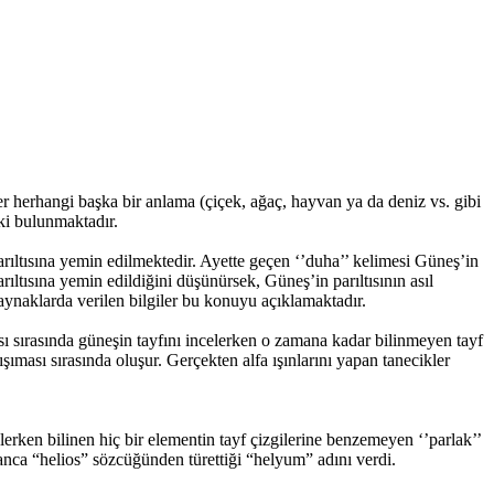
 herhangi başka bir anlama (çiçek, ağaç, hayvan ya da deniz vs. gibi
şki bulunmaktadır.
ıltısına yemin edilmektedir. Ayette geçen ‘’duha’’ kelimesi Güneş’in
rıltısına yemin edildiğini düşünürsek, Güneş’in parıltısının asıl
kaynaklarda verilen bilgiler bu konuyu açıklamaktadır.
sı sırasında güneşin tayfını incelerken o zamana kadar bilinmeyen tayf
ması sırasında oluşur. Gerçekten alfa ışınlarını yapan tanecikler
rken bilinen hiç bir elementin tayf çizgilerine benzemeyen ‘’parlak’’
nanca “helios” sözcüğünden türettiği “helyum” adını verdi.