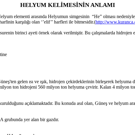
HELYUM KELİMESİNİN ANLAMI
Helyum elementi arasında Helyumun simgesinin “He” olması nedeniyle mu
inin karşılığı olan ‘’elif’’ harfleri ile bitmesidir.(
http://www.kuranca
 surenin birinci ayeti örnek olarak verilmiştir. Bu çalışmalarda hidroje
aktine
üneş'ten gelen ısı ve ışık, hidrojen çekirdeklerinin birleşerek helyum
 milyon ton hidrojeni 560 milyon ton helyuma çevirir. Kalan 4 mily
ki kurulduğunu açıklamaktadır. Bu konuda asıl olan, Güneş ve helyum ara
A grubunda yer alan bir gazdır.