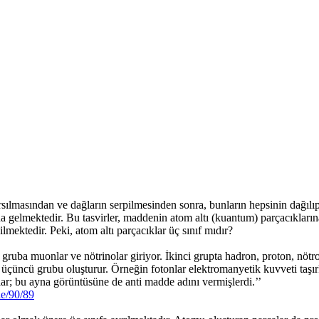
rsılmasından ve dağların serpilmesinden sonra, bunların hepsinin dağılı
gelmektedir. Bu tasvirler, maddenin atom altı (kuantum) parçacıklarına ay
lmektedir. Peki, atom altı parçacıklar üç sınıf mıdır?
 gruba muonlar ve nötrinolar giriyor. İkinci grupta hadron, proton, nöt
üçüncü grubu oluşturur. Örneğin fotonlar elektromanyetik kuvveti taşırk
ar; bu ayna görüntüsüne de anti madde adını vermişlerdi.’’
le/90/89