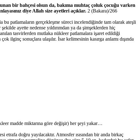
bulunan bir bahçesi olsun da, bakıma muhtaç çoluk çocuğu varken
nlayasınız diye Allah size ayetleri açıklar.
2 (Bakara)/266
a bu patlamaların gerçekleşme süreci incelendiğinde tam olarak ateşli
ir şekilde ayette nedense yıldırımdan ya da şimşeklerden hiç
anılan tasvirlerden mutlaka nükleer patlamalara işaret edildiği
 çok ilginç sonuçlara ulaşılır. İsar kelimesinin kasırga anlamı dışında
nükleer madde miktarına göre değişir) her şeyi yakar…
si etrafa doğru yayılacaktır. Atmosfer ısısından bir anda birkaç