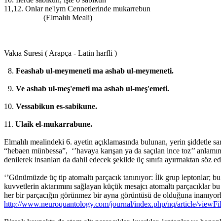
11,12. Onlar ne'iym Cennetlerinde mukarrebun
(Elmalılı Meali)
Vakıa Suresi ( Arapça - Latin harfli )
8.
Feashab ul-meymeneti ma ashab ul-meymeneti.
9.
Ve ashab ul-meş'emeti ma ashab ul-meş'emeti.
10.
Vessabikun es-sabikune.
11.
Ulaik el-mukarrabune.
Elmalılı mealindeki 6. ayetin açıklamasında bulunan, yerin şiddetle sa
“hebaen münbessa”, ‘’havaya karışan ya da saçılan ince toz’’ anlamına 
denilerek insanları da dahil edecek şekilde üç sınıfa ayırmaktan söz edi
‘’Günümüzde üç tip atomaltı parçacık tanınıyor: İlk grup leptonlar; bu
kuvvetlerin aktarımını sağlayan küçük mesajcı atomaltı parçacıklar bu 
her bir parçacığın görünmez bir ayna görüntüsü de olduğuna inanıyorl
http://www.neuroquantology.com/journal/index.php/nq/article/viewFi