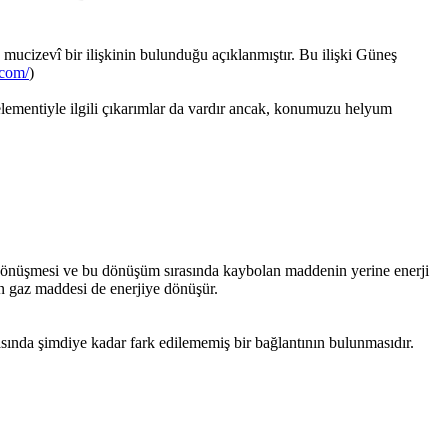
cizevî bir ilişkinin bulunduğu açıklanmıştır. Bu ilişki Güneş
.com/
)
n elementiyle ilgili çıkarımlar da vardır ancak, konumuzu helyum
a dönüşmesi ve bu dönüşüm sırasında kaybolan maddenin yerine enerji
on ton gaz maddesi de enerjiye dönüşür.
sında şimdiye kadar fark edilememiş bir bağlantının bulunmasıdır.