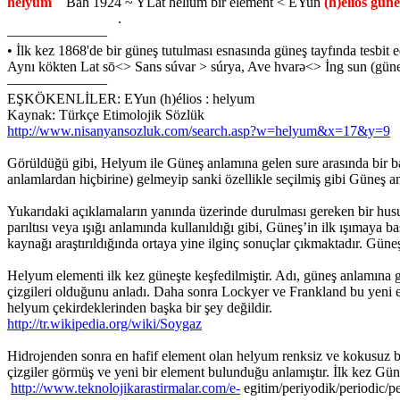
helyum
Bah 1924 ~ YLat helium bir element < EYun
(h)élios güne
.
———————
• İlk kez 1868'de bir güneş tutulması esnasında güneş tayfında tesbit ed
Aynı kökten Lat sō<> Sans súvar > súrya, Ave hvarə<> İng sun (güneş
———————
EŞKÖKENLİLER: EYun (h)élios : helyum
Kaynak: Türkçe Etimolojik Sözlük
http://www.nisanyansozluk.com/search.asp?w=helyum&x=17&y=9
Görüldüğü gibi, Helyum ile Güneş anlamına gelen sure arasında bir ba
anlamlardan hiçbirine) gelmeyip sanki özellikle seçilmiş gibi Güneş an
Yukarıdaki açıklamaların yanında üzerinde durulması gereken bir husu
parıltısı veya ışığı anlamında kullanıldığı gibi, Güneş’in ilk ışımaya b
kaynağı araştırıldığında ortaya yine ilginç sonuçlar çıkmaktadır. Güneş
Helyum elementi ilk kez güneşte keşfedilmiştir. Adı, güneş anlamına g
çizgileri olduğunu anladı. Daha sonra Lockyer ve Frankland bu yeni el
helyum çekirdeklerinden başka bir şey deği
http://tr.wikipedia.org/wiki/Soygaz
Hidrojenden sonra en hafif element olan helyum renksiz ve kokusuz bir
çizgiler görmüş ve yeni bir element bulunduğu anlamıştır. İlk kez Gü
http://www.teknolojikarastirmalar.com/e-
egitim/periyodik/periodic/p