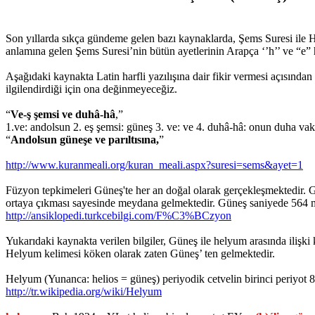
Son yıllarda sıkça gündeme gelen bazı kaynaklarda, Şems Suresi ile 
anlamına gelen Şems Suresi’nin bütün ayetlerinin Arapça ‘’h’’ ve “e” harf
Aşağıdaki kaynakta Latin harfli yazılışına dair fikir vermesi açısından
ilgilendirdiği için ona değinmeyeceğiz.
“
Ve-ş şemsi ve duhâ-hâ
,”
1.ve: andolsun 2. eş şemsi: güneş 3. ve: ve 4. duhâ-hâ: onun duha v
“
Andolsun güneşe ve parıltısına,
”
http://www.kuranmeali.org/kuran_meali.aspx?suresi=sems&ayet=1
Füzyon tepkimeleri Güneş'te her an doğal olarak gerçekleşmektedir. G
ortaya çıkması sayesinde meydana gelmektedir. Güneş saniyede 564
http://ansiklopedi.turkcebilgi.com/F%C3%BCzyon
Yukarıdaki kaynakta verilen bilgiler, Güneş ile helyum arasında iliş
Helyum kelimesi köken olarak zaten Güneş’ ten gelmektedir.
Helyum (Yunanca: helios = güneş) periyodik cetvelin birinci periyot 8
http://tr.wikipedia.org/wiki/Helyum