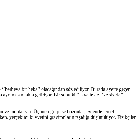
p ‘’berheva bir heba’’ olacağından söz ediliyor. Burada ayette geçen
rılmasını akla getiriyor. Bir sonraki 7. ayette de ‘’ve siz de’’
ron ve pionlar var. Üçüncü grup ise bozonlar; evrende temel
en, yerçekimi kuvvetini gravitonların taşıdığı düşünülüyor. Fizikçiler