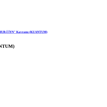
e "HUR-İ İYN" Kavramı (KUANTUM)
NTUM)