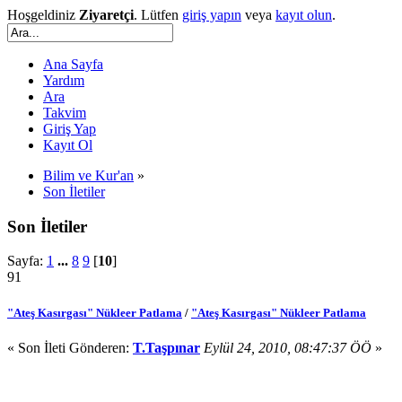
Hoşgeldiniz
Ziyaretçi
. Lütfen
giriş yapın
veya
kayıt olun
.
Ana Sayfa
Yardım
Ara
Takvim
Giriş Yap
Kayıt Ol
Bilim ve Kur'an
»
Son İletiler
Son İletiler
Sayfa:
1
...
8
9
[
10
]
91
"Ateş Kasırgası" Nükleer Patlama
/
"Ateş Kasırgası" Nükleer Patlama
« Son İleti Gönderen:
T.Taşpınar
Eylül 24, 2010, 08:47:37 ÖÖ
»