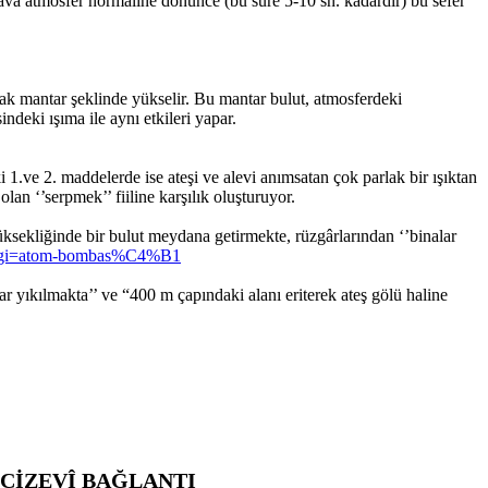
hava atmosfer normaline dönünce (bu süre 5-10 sn. kadardır) bu sefer
rak mantar şeklinde yükselir. Bu mantar bulut, atmosferdeki
ndeki ışıma ile aynı etkileri yapar.
1.ve 2. maddelerde ise ateşi ve alevi anımsatan çok parlak bir ışıktan
lan ‘’serpmek’’ fiiline karşılık oluşturuyor.
üksekliğinde bir bulut meydana getirmekte, rüzgârlarından ‘’binalar
&Bilgi=atom-bombas%C4%B1
ar yıkılmakta’’ ve “400 m çapındaki alanı eriterek ateş gölü haline
UCİZEVÎ BAĞLANTI