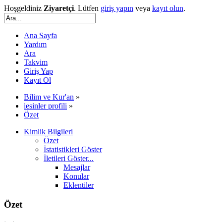
Hoşgeldiniz
Ziyaretçi
. Lütfen
giriş yapın
veya
kayıt olun
.
Ana Sayfa
Yardım
Ara
Takvim
Giriş Yap
Kayıt Ol
Bilim ve Kur'an
»
iesinler profili
»
Özet
Kimlik Bilgileri
Özet
İstatistikleri Göster
İletileri Göster...
Mesajlar
Konular
Eklentiler
Özet