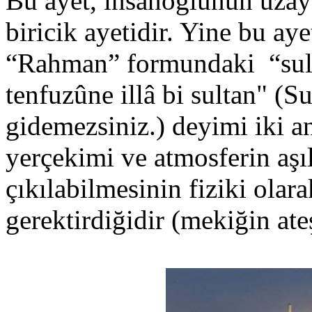
Bu ayet, insanoğlunun uzaya
biricik ayetidir. Yine bu ay
“Rahman” formundaki “sulta
tenfuzûne illâ bi sultan" (S
gidemezsiniz.) deyimi iki an
yerçekimi ve atmosferin aşı
çıkılabilmesinin fiziki olar
gerektirdiğidir (mekiğin at