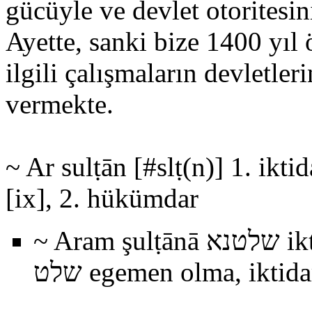
gücüyle ve devlet otoritesin
Ayette, sanki bize 1400 yıl 
ilgili çalışmaların devletle
vermekte.
~ Ar sulṭān [#slṭ(n)] 1. ik
[ix], 2. hükümdar
~ Aram şulṭānā שלטנא iktidar, hükümdarlık < Aram #şlṭ
שלט egemen olma, ikti