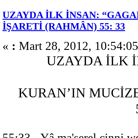
UZAYDA İLK İNSAN: “GAGA
İŞARETİ (RAHMÂN) 55: 33
«
:
Mart 28, 2012, 10:54:0
UZAYDA İLK 
KURAN’IN MUCİZE
55:33 - Yâ ma'şerel cinni we