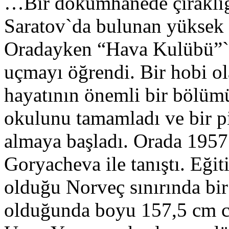
…Bir dökümhanede çıraklığ
Saratov`da bulunan yüksek 
Oradayken “Hava Kulübü”`n
uçmayı öğrendi. Bir hobi ol
hayatının önemli bir bölüm
okulunu tamamladı ve bir pi
almaya başladı. Orada 1957 
Goryacheva ile tanıştı. Eğit
olduğu Norveç sınırında bir 
olduğunda boyu 157,5 cm c