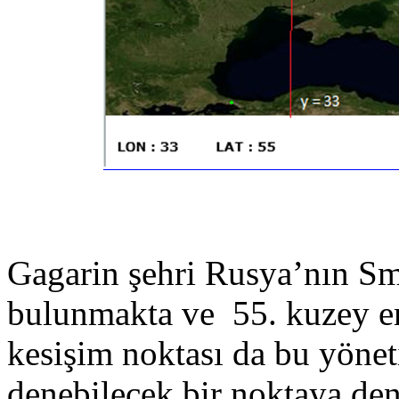
Gagarin şehri Rusya’nın Sm
bulunmakta ve 55. kuzey en
kesişim noktası da bu yönet
denebilecek bir noktaya den