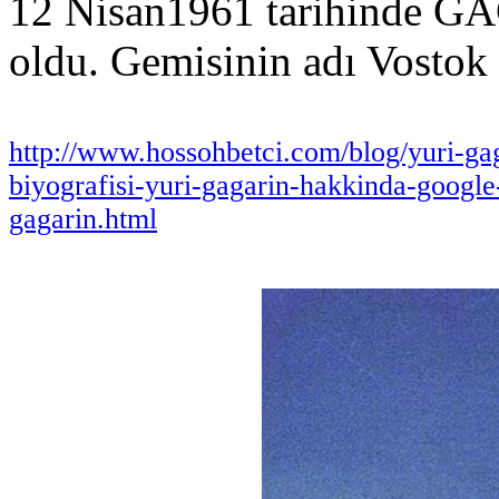
12 Nisan1961 tarihinde GA
oldu. Gemisinin adı Vostok 
http://www.hossohbetci.com/blog/yuri-gag
biyografisi-yuri-gagarin-hakkinda-google-
gagarin.html