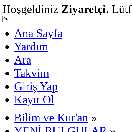
Hoşgeldiniz
Ziyaretçi
. Lüt
Ana Sayfa
Yardım
Ara
Takvim
Giriş Yap
Kayıt Ol
Bilim ve Kur'an
»
YENİ BULGULAR
»