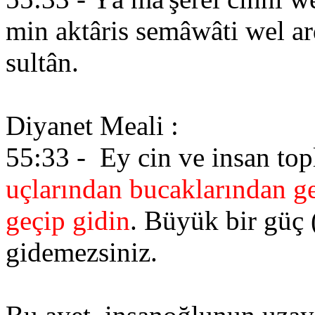
min aktâris semâwâti wel ard
sultân.
Diyanet Meali :
55:33 - Ey cin ve insan top
uçlarından bucaklarından g
geçip gidin
. Büyük bir güç
gidemezsiniz.