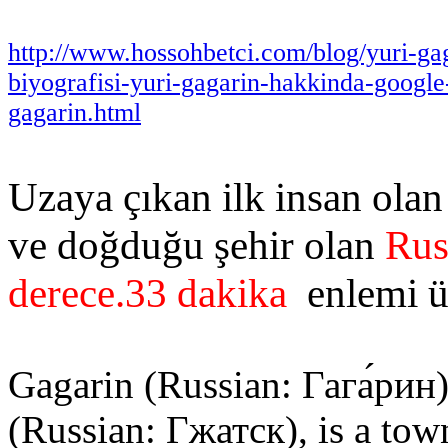
http://www.hossohbetci.com/blog/yuri-gag
biyografisi-yuri-gagarin-hakkinda-google-
gagarin.html
Uzaya çıkan ilk insan olan
ve doğduğu şehir olan
Rus
derece.33 dakika
enlemi ü
Gagarin (Russian: Гага́рин
(Russian: Гжатск), is a tow