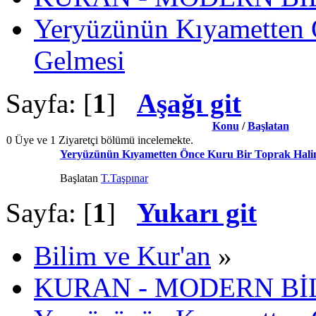
Yeryüzünün Kıyametten 
Gelmesi
Sayfa: [
1
]
Aşağı git
Konu
/
Başlatan
0 Üye ve 1 Ziyaretçi bölümü incelemekte.
Yeryüzünün Kıyametten Önce Kuru Bir Toprak Hali
Başlatan
T.Taşpınar
Sayfa: [
1
]
Yukarı git
Bilim ve Kur'an
»
KURAN - MODERN Bİ