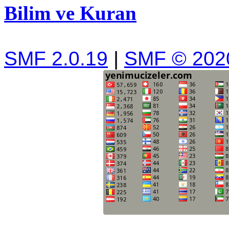
Bilim ve Kuran
SMF 2.0.19
|
SMF © 202