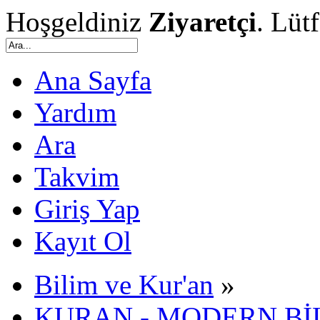
Hoşgeldiniz
Ziyaretçi
. Lüt
Ana Sayfa
Yardım
Ara
Takvim
Giriş Yap
Kayıt Ol
Bilim ve Kur'an
»
KURAN - MODERN Bİ