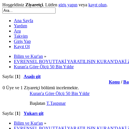
Hoşgeldiniz
Ziyaretçi
. Lütfen
giriş yapın
veya
kayıt olun
.
Ana Sayfa
Yardım
Ara
Takvim
Giriş Yap
Kayıt Ol
Bilim ve Kur'an
»
EVRENSEL BOYUTTAKİ YARATILIŞIN KURAN'DAKİ 
Kuran'a Göre Ölçü 50 Bin Yıldır
Sayfa: [
1
]
Aşağı git
Konu
/
Ba
0 Üye ve 1 Ziyaretçi bölümü incelemekte.
Kuran'a Göre Ölçü 50 Bin Yıldır
Başlatan
T.Taşpınar
Sayfa: [
1
]
Yukarı git
Bilim ve Kur'an
»
EVRENSEL BOYUTTAKİ YARATILIŞIN KURAN'DAKİ 