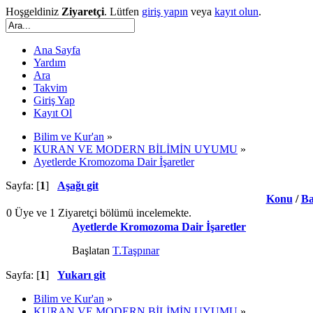
Hoşgeldiniz
Ziyaretçi
. Lütfen
giriş yapın
veya
kayıt olun
.
Ana Sayfa
Yardım
Ara
Takvim
Giriş Yap
Kayıt Ol
Bilim ve Kur'an
»
KURAN VE MODERN BİLİMİN UYUMU
»
Ayetlerde Kromozoma Dair İşaretler
Sayfa: [
1
]
Aşağı git
Konu
/
Ba
0 Üye ve 1 Ziyaretçi bölümü incelemekte.
Ayetlerde Kromozoma Dair İşaretler
Başlatan
T.Taşpınar
Sayfa: [
1
]
Yukarı git
Bilim ve Kur'an
»
KURAN VE MODERN BİLİMİN UYUMU
»