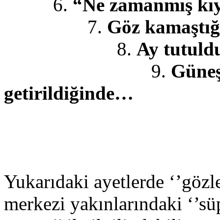
6.
“Ne zamanmış kıy
7.
Göz kamaştığ
8.
Ay tutul
9.
Güneş
getirildiğinde…
Yukarıdaki ayetlerde ‘’gözl
merkezi yakınlarındaki ‘’sü