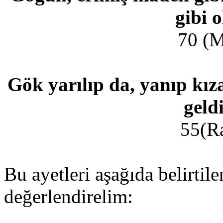
gibi 
70 (M
Gök yarılıp da, yanıp kız
geld
55(R
Bu ayetleri aşağıda belirtilen
değerlendirelim: