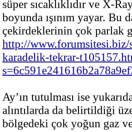
süper sıcaklıklıdır ve X-Ray
boyunda ışınım yayar. Bu da
çekirdeklerinin çok parlak 
http://www.forumsitesi.biz
karadelik-tekrar-t105157.h
s=6c591e241616b2a78a9e
Ay’ın tutulması ise yukarıda
alıntılarda da belirtildiği ü
bölgedeki çok yoğun gaz ve