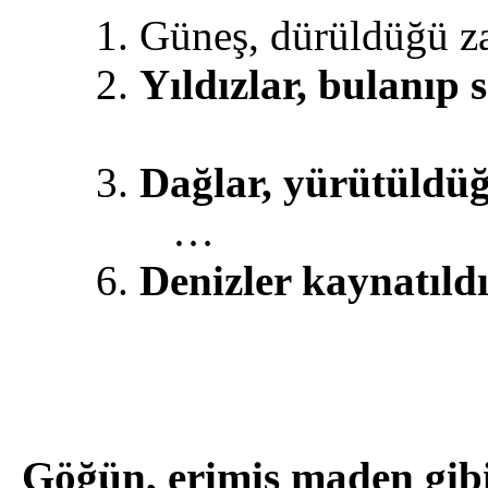
1. Güneş, dürüld
2.
Yıldızlar, bulanı
3.
Dağlar, yürütüldü
…
6.
Denizler kaynatıl
Göğün, erimiş maden gibi 