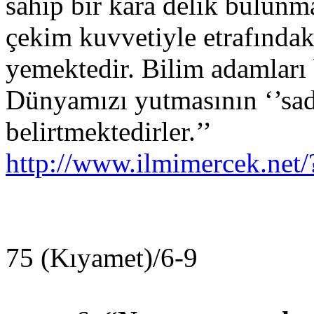
sahip bir kara delik bulun
çekim kuvvetiyle etrafındaki
yemektedir. Bilim adamları 
Dünyamızı yutmasının ‘’sade
belirtmektedirler.’’
http://www.ilmimercek.ne
75 (Kıyamet)/6-9