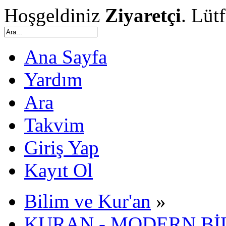
Hoşgeldiniz
Ziyaretçi
. Lüt
Ana Sayfa
Yardım
Ara
Takvim
Giriş Yap
Kayıt Ol
Bilim ve Kur'an
»
KURAN - MODERN Bİ