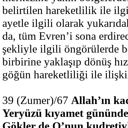
belirtilen hareketlilik ile ilg
ayetle ilgili olarak yukarıd
da, tüm Evren’i sona erdir
şekliyle ilgili öngörülerde be
birbirine yaklaşıp dönüş hız
göğün hareketliliği ile ilişki
39 (Zumer)/67
Allah’ın kad
Yeryüzü kıyamet gününde 
Gökler de O’nun kudretiyl